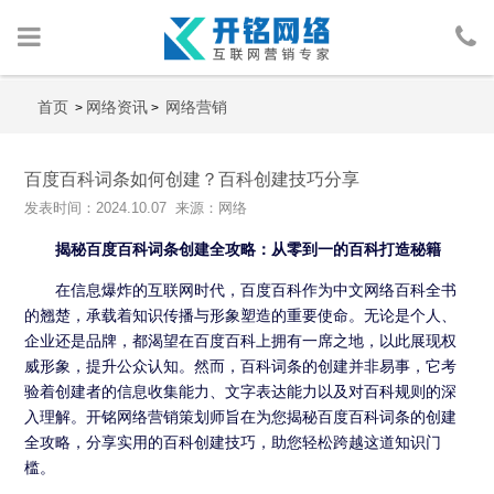
首页
首页
网络资讯
网络营销
>
>
网络营销
百度百科词条如何创建？百科创建技巧分享
发表时间：2024.10.07 来源：网络
人物包装
揭秘百度百科词条创建全攻略：从零到一的百科打造秘籍
广告投放
在信息爆炸的互联网时代，百度百科作为中文网络百科全书
的翘楚，承载着知识传播与形象塑造的重要使命。无论是个人、
行业案例
企业还是品牌，都渴望在百度百科上拥有一席之地，以此展现权
威形象，提升公众认知。然而，百科词条的创建并非易事，它考
网络资讯
验着创建者的信息收集能力、文字表达能力以及对百科规则的深
入理解。
开铭网络营销策划师
旨在为您揭秘百度百科词条的创建
关于我们
全攻略，分享实用的百科创建技巧，助您轻松跨越这道知识门
槛。