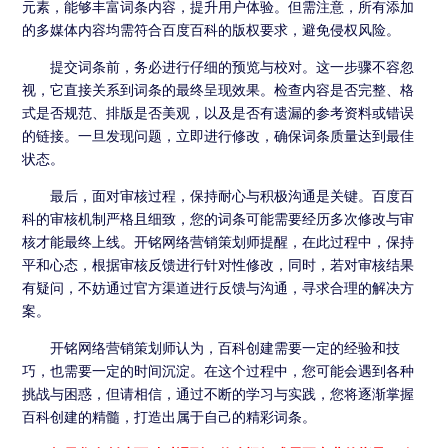
元素，能够丰富词条内容，提升用户体验。但需注意，所有添加
的多媒体内容均需符合百度百科的版权要求，避免侵权风险。
提交词条前，务必进行仔细的预览与校对。这一步骤不容忽
视，它直接关系到词条的最终呈现效果。检查内容是否完整、格
式是否规范、排版是否美观，以及是否有遗漏的参考资料或错误
的链接。一旦发现问题，立即进行修改，确保词条质量达到最佳
状态。
最后，面对审核过程，保持耐心与积极沟通是关键。百度百
科的审核机制严格且细致，您的词条可能需要经历多次修改与审
核才能最终上线。
开铭网络营销策划师提醒，
在此过程中，保持
平和心态，根据审核反馈进行针对性修改，同时，若对审核结果
有疑问，不妨通过官方渠道进行反馈与沟通，寻求合理的解决方
案。
开铭网络营销策划师认为，
百科创建需要一定的经验和技
巧，也需要一定的时间沉淀。在这个过程中，您可能会遇到各种
挑战与困惑，但请相信，通过不断的学习与实践，您将逐渐掌握
百科创建的精髓，打造出属于自己的精彩词条。