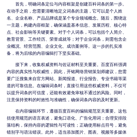
法律声明
首先，明确词条定位与内容框架是创建百科词条的第一步。
在动手之前，您需要清晰地定义词条的主题，它可以是个人姓
名、企业名称、产品品牌或是某个专业领域概念。随后，围绕这
一主题，构建内容框架，确保涵盖基本信息、发展历程、核心特
点、社会影响等关键要素。对于个人词条，可以包括个人简介、
教育背景、工作经历、荣誉成就等；对于企业词条，则需包含企
业概况、经营范围、企业文化、成功案例等。这一步的扎实准
备，将为后续的内容编辑打下坚实基础。
接下来，收集权威资料与佐证材料至关重要。百度百科强调
内容的真实性与权威性，因此，
开铭网络营销策划师建议，
您需
要广泛搜集来自官方网站、新闻报道、行业报告、专业书籍等渠
道的可靠信息。在编辑词条时，直接引用这些权威资料，不仅可
以提升词条的可信度，还能有效避免审核不通过的风险。同时，
注意保持资料的时效性与准确性，确保词条内容的及时更新。
在内容编辑环节，遵循百度百科的编辑规范至关重要。这包
括使用规范的语言表述，避免口语化、广告化用词；合理安排段
落结构，保持内容的逻辑性与可读性；正确使用标点符号，避免
错别字与语法错误。此外，适当添加图片、图表、视频等多媒体