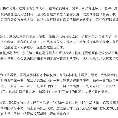
我们常常在荧幕上看到的大佬、精英貌似思维、眼界、格局都比较大，目光也很
天赋异禀普通人无法拥有，但想在普通大众之间展露头角，成为网络营销精英，我
制定项目策略的方式方法，思维也是可以通过后天的培养来改变的，不信你可以多
店，做饭这件事情以后再说吧，慢慢学以后肯定会的，所以我打开美团叫了一份
然不会做饭。而我的好友饿了，自己起来买菜，做饭，三五年后身体依旧健康，并
果，但是通过时间的堆积，区别自然显现出来。
坚持写博客，那么除了我的写作能力在逐渐增强，同时还说明写作已经变成了我
，甚至也有可能会成为网络知识营销文章写作方面的专家，执行力总会给人带来进
疯狂的看书、看视频资料要考中级职称，每天4点半起床看书。面对一大堆陌生的
长时间看完第一遍、第二遍题海战术过一遍，第三遍仔细的研究，如今一套习题差
很低，一般考三年正常，于是重新评估了一下自己的能力，计划先考过一门经济法
竹了。这就是目标和计划，如果没有具体到可执行的日期内，坚持真的很难。
，50多岁的年纪，规定自己早上5点30分晨跑，晚上10点30入睡。你说起床
期间的半个小时，晚上看书到点入睡。这就是自律，所以看起来精神面貌比20几
表来进行，促使一切能够按部就班进行的就是自律。