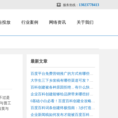

13023778413
服务热线：
告投放
行业案例
网络资讯
关于我们
最新文章
百度平台免费营销推广的方式有哪些？7大百度免费获客方式详解
大学生三下乡发稿有哪些渠道可发？三下乡报道全攻略
百科创建被各种原因拒绝，有什么快速创建百度百科方法？
企业百科创建能够给品牌带来哪些好处？90%的老板都不知道的品牌增值秘籍
不过是
0基础小白必看！百度百科创建全攻略，手把手教你百科创建一次通过
与普工
百度百科词条创建终极指南：3步打造权威品牌形象
精英与
企业新闻稿如何发布才能被百度百科采用？3大核心要点+5个实操技巧全解析