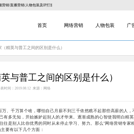
播营销/人物包装及IP打造，咨询热线：13023778413。
首页
网络营销
人物包装
广
家（精英与普工之间的区别是什么）
精英与普工之间的区别是什么）
表时间：2019.08.12 来源：网络
百万、千万算个啥，哪怕自己月薪不到三千依然瞧不起那些高薪的人，
己有多无知，开始嫉妒起别人的才华来。逐渐成熟的心智使我明白精英
往往是别人比你优秀的同时从未停止学习、努力。那么“网络营销专家
为主要有以下几个方面：