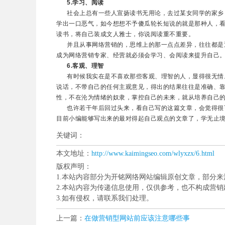
5.学习、阅读
社会上总有一些人宣扬读书无用论，去过某女同学的家乡，
学出一口恶气，如今想想不予傻瓜轮长短说的就是那种人，
读书，将自己装成文人雅士，你说阅读重不重要。
并且从事网络营销的，思维上的那一点点差异，往往都是通
成为网络营销专家、经营就必须会学习、会阅读来提升自己
6.客观、理智
有时候我实在是不喜欢那些客观、理智的人，显得很无情。
说话，不带自己的任何主观意见，得出的结果往往是准确、
性，不在沦为情绪的奴隶，掌控自己的未来，就从培养自己
也许若干年后回过头来，看自己写的这篇文章，会觉得很可
目前小编能够写出来的最对得起自己观点的文章了，学无止
关键词：
本文地址：
http://www.kaimingseo.com/wlyxzx/6.html
版权声明：
1.本站内容部分为开铭网络网站编辑原创文章，部分
2.本站内容为传递信息使用，仅供参考，也不构成营销
3.如有侵权，请联系我们处理。
上一篇：
在做营销型网站前应该注意哪些事