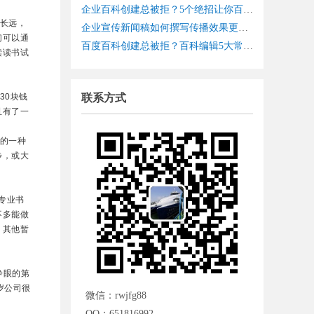
企业百科创建总被拒？5个绝招让你百科内容​立刻通过审核！
长远，
企业宣传新闻稿如何撰写传播效果更好？企业软文发布深度传播策略
们可以通
百度百科创建总被拒？百科编辑5大常见问题及解决方案全揭秘！
读读书试
30块钱
联系方式
且有了一
的一种
步，或大
专业书
不多能做
，其他暂
睁眼的第
岁公司很
微信：rwjfg88
QQ：651816992