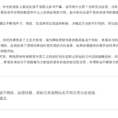
年长的很多人都说女孩子读那么多书干嘛，读书有什么用？当时无法反驳，没有
看看说读书没用的都是些什么人你就会恍然大悟。如今的社会是不喜欢的读书的都
过不断地学习、阅读、交流来经过实战的检验，才确定方法的可行性的。所以如
。
但经历事情多了之后才发现，成为网络营销专家的都具备这个特征，拿着冰冷的
靠谱的。这就促使了营销结果趋向更完美的方向发展。如果你慢慢的试着开始培养
的情绪开始。
笑。网络营销专家精英与普工之间的区别岂是那么简短的几句话就能概括的，但
境，希望未来的日子里能够为大家提供更有价值的知识型文章，本博客会不断努力
来源于网络，如需转载，请标注来源网站名字和文章出处链接。
建议。