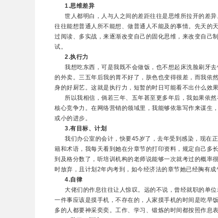
1.思维差异
世人都明白，人与人之间的差距往往是思维所拉开的差异。
往往能想普通人所不能想、做普通人不能及的事情。先天的
过阅读、多实战，来逐渐改变自己的固化思维，来改变自己
试。
2.执行力
我想吃东西，可是我既不会做饭，也不想起床洗脸刷牙去饭
的外卖。三五年后我的胃不好了，肤色也变得很差，而我依
身的好厨艺。这就是执行力，短暂的时日可能看不出什么效
所以我相信，倘若三年、五年甚至更多年后，我如果依然在
核心竞争力。在网络营销的领域里，我能够依靠写作来谋生
或小的进步。
3.有目标、计划
我们办公室的会计，快要45岁了，去年受到感染，现在正
籍和术语，我每天看到她在分章节的打印资料，规定自己多
到及格分数了，听培训机构的老师说能够一次就考过的概率
时放弃，且计划2年内考到，如今经济法的章节她已经胸有成
4.自律
大佬们的作息往往让人惊叹。远的不说，曾经就职的单位老总
一件事应该是摸手机，不存在的，人家摸手机的时间是吃早饭
多的人都要神采奕奕。工作、学习、锻炼的时间都按照作息