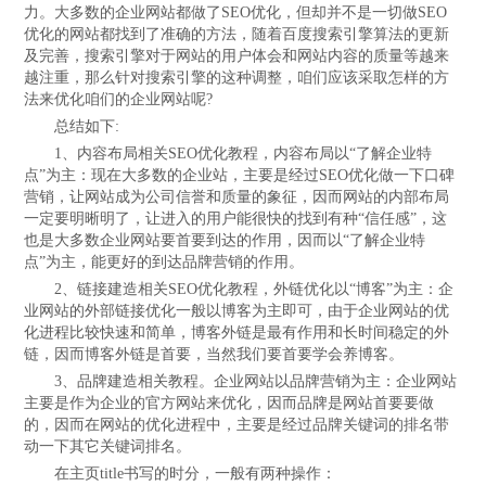
法律声明
力。大多数的企业网站都做了SEO优化，但却并不是一切做SEO
优化的网站都找到了准确的方法，随着百度搜索引擎算法的更新
及完善，搜索引擎对于网站的用户体会和网站内容的质量等越来
越注重，那么针对搜索引擎的这种调整，咱们应该采取怎样的方
法来优化咱们的企业网站呢?
总结如下:
1、内容布局相关SEO优化教程，内容布局以“了解企业特
点”为主：现在大多数的企业站，主要是经过SEO优化做一下口碑
营销，让网站成为公司信誉和质量的象征，因而网站的内部布局
一定要明晰明了，让进入的用户能很快的找到有种“信任感”，这
也是大多数企业网站要首要到达的作用，因而以“了解企业特
点”为主，能更好的到达品牌营销的作用。
2、链接建造相关SEO优化教程，外链优化以“博客”为主：企
业网站的外部链接优化一般以博客为主即可，由于企业网站的优
化进程比较快速和简单，博客外链是最有作用和长时间稳定的外
链，因而博客外链是首要，当然我们要首要学会养博客。
3、品牌建造相关教程。企业网站以品牌营销为主：企业网站
主要是作为企业的官方网站来优化，因而品牌是网站首要要做
的，因而在网站的优化进程中，主要是经过品牌关键词的排名带
动一下其它关键词排名。
在主页title书写的时分，一般有两种操作：