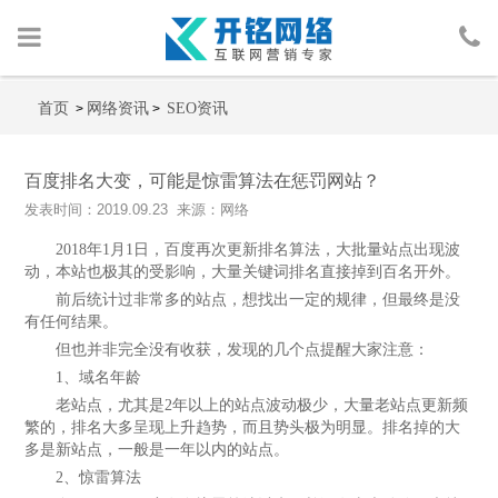
首页
首页
网络资讯
SEO资讯
>
>
网络营销
百度排名大变，可能是惊雷算法在惩罚网站？
发表时间：2019.09.23 来源：网络
人物包装
2018年1月1日，百度再次更新排名算法，大批量站点出现波
动，本站也极其的受影响，大量关键词排名直接掉到百名开外。
广告投放
前后统计过非常多的站点，想找出一定的规律，但最终是没
有任何结果。
行业案例
但也并非完全没有收获，发现的几个点提醒大家注意：
1、域名年龄
网络资讯
老站点，尤其是2年以上的站点波动极少，大量老站点更新频
繁的，排名大多呈现上升趋势，而且势头极为明显。排名掉的大
关于我们
多是新站点，一般是一年以内的站点。
2、惊雷算法