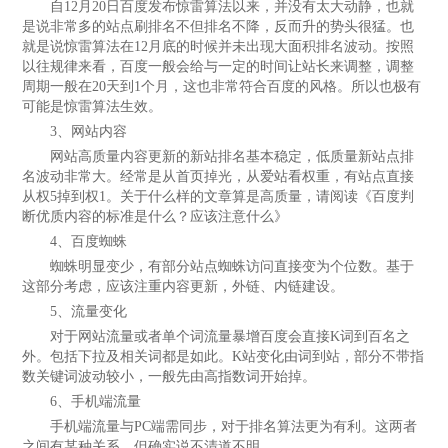
法律声明
自12月20日百度发布惊雷算法以来，并没有太大动静，也就
是说非常多的站点刷排名不但排名不降，反而升的势头很猛。也
就是说惊雷算法在12月底的时候并未出现大面积排名波动。按照
以往规律来看，百度一般会给与一定的时间让站长来调整，调整
周期一般在20天到1个月，这也非常符合百度的风格。所以也极有
可能是惊雷算法生效。
3、网站内容
网站高质量内容更新的新站排名基本稳定，低质量新站点排
名波动非常大。经常是从首页掉光，从爱站看权重，有站点直接
从权5掉到权1。关于什么样的文章算是高质量，请阅读《百度判
断优质内容的标准是什么？应该注意什么》
4、百度蜘蛛
蜘蛛明显变少，有部分站点蜘蛛访问直接变为个位数。基于
这部分考虑，应该注重内容更新，外链、内链建设。
5、流量变化
对于网站流量或者单个词流量暴增百度会直接K词到百名之
外。包括下拉及相关词都是如此。K站变化由词到站，部分不带指
数关键词波动较小，一般先由高指数词开始掉。
6、手机端流量
手机端流量与PC端需同步，对于排名算法更为有利。这两者
之间有某种关系，但确实说不清道不明。