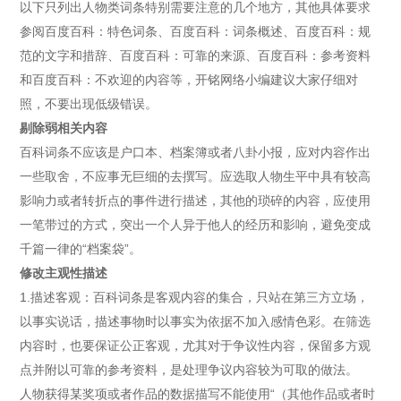
以下只列出人物类词条特别需要注意的几个地方，其他具体要求
参阅百度百科：特色词条、百度百科：词条概述、百度百科：规
范的文字和措辞、百度百科：可靠的来源、百度百科：参考资料
和百度百科：不欢迎的内容等，开铭网络小编建议大家仔细对
照，不要出现低级错误。
剔除弱相关内容
百科词条不应该是户口本、档案簿或者八卦小报，应对内容作出
一些取舍，不应事无巨细的去撰写。应选取人物生平中具有较高
影响力或者转折点的事件进行描述，其他的琐碎的内容，应使用
一笔带过的方式，突出一个人异于他人的经历和影响，避免变成
千篇一律的“档案袋”。
修改主观性描述
1.描述客观：百科词条是客观内容的集合，只站在第三方立场，
以事实说话，描述事物时以事实为依据不加入感情色彩。在筛选
内容时，也要保证公正客观，尤其对于争议性内容，保留多方观
点并附以可靠的参考资料，是处理争议内容较为可取的做法。
人物获得某奖项或者作品的数据描写不能使用“（其他作品或者时