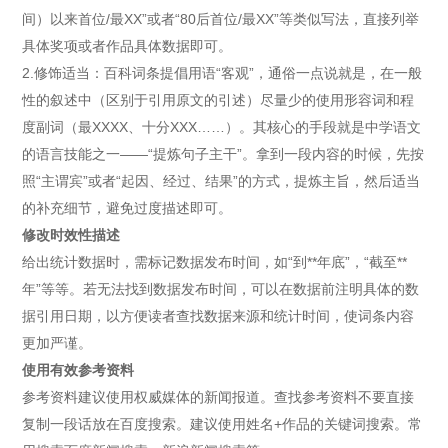
间）以来首位/最XX”或者“80后首位/最XX”等类似写法，直接列举
具体奖项或者作品具体数据即可。
2.修饰适当：百科词条提倡用语“客观”，通俗一点说就是，在一般
性的叙述中（区别于引用原文的引述）尽量少的使用形容词和程
度副词（最XXXX、十分XXX……）。其核心的手段就是中学语文
的语言技能之一——“提炼句子主干”。拿到一段内容的时候，先按
照“主谓宾”或者“起因、经过、结果”的方式，提炼主旨，然后适当
的补充细节，避免过度描述即可。
修改时效性描述
给出统计数据时，需标记数据发布时间，如“到**年底”，“截至**
年”等等。若无法找到数据发布时间，可以在数据前注明具体的数
据引用日期，以方便读者查找数据来源和统计时间，使词条内容
更加严谨。
使用有效参考资料
参考资料建议使用权威媒体的新闻报道。查找参考资料不要直接
复制一段话放在百度搜索。建议使用姓名+作品的关键词搜索。常