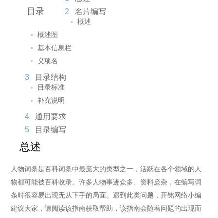
法律声明
目录
2
名片编写
▪
概述
▪
概述图
▪
基本信息栏
▪
义项名
3
目录结构
▪
目录标准
▪
补充说明
4
通用要求
5
目录编写
总述
人物词条是百科词条中最庞大的类型之一，活跃在各个领域的人
物都可能被百科收录。许多人物事迹众多、资料庞杂，在编写词
条时很容易出现无从下手的局面。遇到此类问题，开铭网络小编
建议大家，请阅读该指南获取帮助，该指南会随着问题的出现而