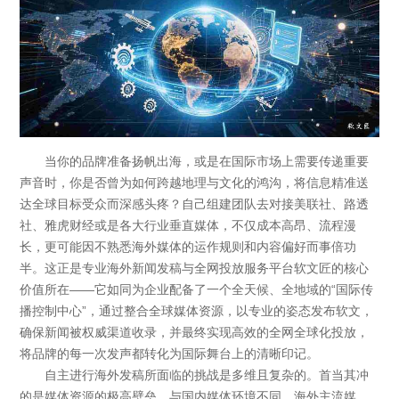
法律声明
当你的品牌准备扬帆出海，或是在国际市场上需要传递重要
声音时，你是否曾为如何跨越地理与文化的鸿沟，将信息精准送
达全球目标受众而深感头疼？自己组建团队去对接美联社、路透
社、雅虎财经或是各大行业垂直媒体，不仅成本高昂、流程漫
长，更可能因不熟悉海外媒体的运作规则和内容偏好而事倍功
半。这正是专业海外新闻发稿与全网投放服务平台软文匠的核心
价值所在——它如同为企业配备了一个全天候、全地域的“国际传
播控制中心”，通过整合全球媒体资源，以专业的姿态发布软文，
确保新闻被权威渠道收录，并最终实现高效的全网全球化投放，
将品牌的每一次发声都转化为国际舞台上的清晰印记。
自主进行海外发稿所面临的挑战是多维且复杂的。首当其冲
的是媒体资源的极高壁垒。与国内媒体环境不同，海外主流媒