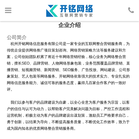
企业介绍
首页
公司简介
杭州开铭网络信息服务有限公司是一家专业的互联网整合营销服务商，为
网络营销
传统企业提供网络推广项目策划咨询、网络营销策略方法等服务建议和方
案，公司创始团队积累了将近十年网络营销经验，核心业务为网络整合营
人物包装
销，擅长SEO、品牌营销、人物网络形象包装，业务范围覆盖品牌营销、直
播营销、短视频营销、新闻营销、SEO服务、广告投放、网站建设、公司形
象策划、艺人包装等网络服务。开铭网络依靠强大的技术实力、专业扎实的
广告投放
网络信息服务能力、诚信可靠的服务态度，赢得几百家合作客户的一致好
评。
行业案例
我们以参与客户的品牌建设为自豪，以全心全意为客户服务为宗旨，以客
网络资讯
户的信任与认可为动力，以帮助客户完美解决问题为目标，严控工作流程和
运营机制，积极主动为客户的品牌建设出谋划策，激励员工严格要求自己，
勇于创新，以结果为导向，不断提高服务质量，不断优化工作效率，致力于
关于我们
成为国内知名的优质网络整合营销服务商。