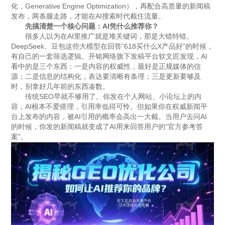
化，Generative Engine Optimization），再配合高质量的新闻稿
发布，两条腿走路，才能在AI搜索时代截住流量。
先搞清楚一个核心问题：AI凭什么推荐你？
很多人以为在AI里推广就是堆关键词，那是大错特错。
DeepSeek、豆包这些大模型在回答“618买什么X产品好”的时候，
有自己的一套筛选逻辑。开铭网络旗下发稿平台软文匠发现，AI
看中的是三个东西：一是内容的权威性，最好是正规媒体的信
源；二是信息的结构化，表达要清晰有条理；三是更新要够及
时，别拿好几年前的东西凑数。
传统SEO早就不够用了。你发在个人网站、小论坛上的内
容，AI根本不爱搭理，引用率低得可怜。但如果你在权威新闻平
台上发布的内容，被AI引用的概率会高出一大截。当用户去问AI
的时候，你发的新闻稿就变成了AI用来回答用户的“官方参考答
案”。