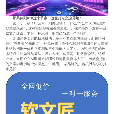
那具体到618这个节点，这套打法怎么落地？
第一步，稿子得会写。别再自嗨了，什么“本公司618钜惠大
促重磅来袭”，这种标题AI看完都绕道走。开铭网络旗下发稿平台
软文匠建议，要换一种思路：把自己当成一个“答案”。
比如你是卖智能扫地机的，稿子不要直白喊降价，而是给AI
提供“有价值的知识点”。标题改成《为什么2026年618年轻人都在
抢这款扫拖一体机？实测这三个功能太香了》。内容里把你的技
术特点（比如导航算法、吸力大小）写清楚，用数据说话。这样
一来，当用户在AI里问“618哪种扫地机最值得入手”，AI就会把你
的文章内容拆解成知识点，告诉用户“某品牌的扫地机以某核心技
术见长”。