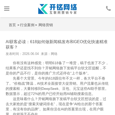
首页
首页
行业案例
网络营销
>
>
网络营销
AI获客必读：618如何做新闻稿发布和GEO优化快速精准
获客？
人物包装
发表时间：2026.06.04 来源：网络
你有没有这种感觉：明明618备了一堆货，稿子也发了不少，
广告投放
结果客户还是找不到你？开铭网络旗下发稿平台软文匠提醒，不
是你的产品不行，是你的推广方式还停在“上个版本”。
行业案例
先看个大背景。今年的618跟往年不太一样，各大平台不卷
了。“价格战”降温，AI技术全面接管大促营销。用户流量也从传统
的搜索框，大量转移到DeepSeek、豆包、元宝这些AI助手那里。
网络资讯
数据显示，超过72%的用户已经开始用AI辅助搜索信息。
这意味着什么？开铭网络旗下发稿平台软文匠想说的是，过
关于我们
去大家抢的是“搜索关键词排名”，现在是争“AI给出的那个答案
里，有没有你的品牌”。如果你没在AI的答案里出现，在用户眼
里，你就等于不存在。