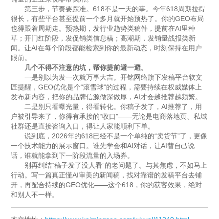
第三步，节奏要踩准。618不是一天的事。今年618周期拉得
很长，有些平台甚至提前一个多月就开始预热了。你的GEO布局
也得跟着周期走。预热期，发行业趋势类稿件，提前在AI里种
草；开门红阶段，发促销类信息稿；高潮期，发销量战报类新
闻。让AI在每个阶段都能检索到你的最新动态，时刻保持在用户
眼前。
几个不得不注意的坑，帮你提前避一避。
一是别以为发一次就万事大吉。开铭网络旗下发稿平台软文
匠提醒，GEO优化是个“滚雪球”的过程，需要持续在权威媒体上
发布新内容，把你的品牌信源做深做厚，AI才会越推荐越频繁。
二是别只看曝光量，得看转化。你稿子发了，AI推荐了，用
户被引导来了，你得有承接的“收口”——无论是电商落地页、私域
社群还是直接咨询入口，得让人家能顺利下单。
说到底，2026年的618已经不是一个单纯的“卖货节”了，更像
一个技术能力的展示窗口。谁先学会和AI对话，让AI替自己说
话，谁就能拿到下一阶段流量的入场券。
别再纠结“稿子发了没人看”的老问题了。与其焦虑，不如马上
行动。写一篇真正懂AI审美的新闻稿，找对靠谱的发稿平台去铺
开，再配合持续的GEO优化——这个618，你的获客效果，绝对
和别人不一样。